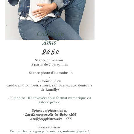
Collection
"Amis"
245€
Séance entre amis
à partir de 2 personnes
- Séance photo d'au moins 1h
+
- Choix du lieu
(studio photo,
forêt, rivière, campagne.. aux alentours
de Rumilly)
+
- 10
photos HD envoyées sous format numérique via
galerie privée.
Options supplémentaires:​
- Lac d'Annecy ou Aix-les-Bains +20€
- Ami(e) supplémentaire + 45€
Si en extérieur:
En hiver, bonnets, gros pulls, moufles, ambiance joyeuse !