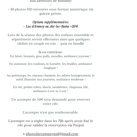
aux alentours de Rumilly)
+
- 10
photos HD envoyées sous format numérique via
galerie privée.
Options supplémentaires:
- Lac d'Annecy ou Aix-les-Bains +20€
Lors de la séance des photos des enfants ensemble et
séparément seront effectuées ainsi que quelques
clichés en couple en trio ... puis en famille
Si en extérieur:
En hiver, bonnets, gros pulls, moufles, ambiance joyeuse !
En automne, les couleurs, la lumière, les feuilles, ambiance
magique !
Au printemps, les oiseaux chantent, les arbres bourgeonnent, le
soleil illumine nos journées, ambiance tendresse !
En été, petites robes, shorts, sandalettes, chapeaux, blé,
ambiance Love to Love !
Un acompte de 50€ sera demandé pour réserver
votre rdv.
L'acompte n'est pas remboursable.
L'acompte est à régler dans les 72h après avoir fixé le
rdv pour valider la réservation via Paypal
à
photodarcampaypal@gmail.com