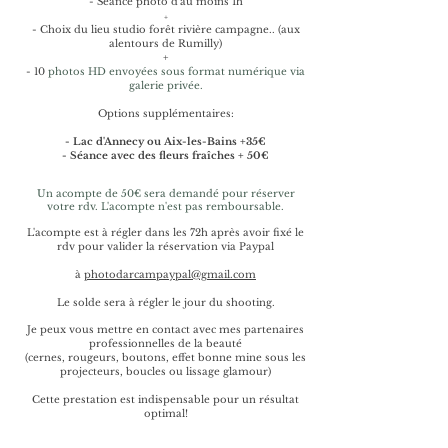
- Séance photo d'au moins 1h
+
- Choix du lieu studio forêt rivière campagne.. (aux
alentours de Rumilly)
+
- 10
photos HD envoyées sous format numérique via
galerie privée.
Options supplémentaires:
- Lac d'Annecy ou Aix-les-Bains +35€
- Séance avec des fleurs fraîches + 50€
Un acompte de 50€ sera demandé pour réserver
votre rdv. L'acompte n'est pas remboursable.
L'acompte est à régler dans les 72h après avoir fixé le
rdv pour valider la réservation via Paypal
à
photodarcampaypal@gmail.com
Le solde sera à régler le jour du shooting.
Je peux vous mettre en contact avec mes partenaires
professionnelles de la beauté
(cernes, rougeurs, boutons, effet bonne mine sous les
projecteurs, boucles ou lissage glamour)
Cette prestation est indispensable pour un résultat
optimal!