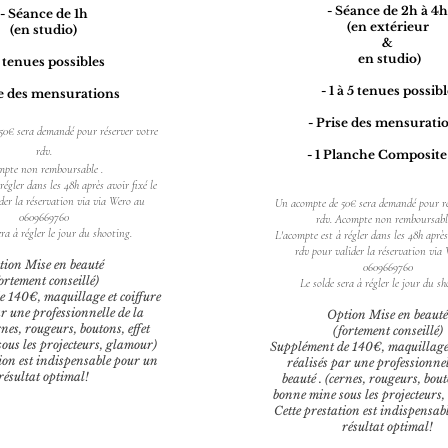
- Séance de 2h à 4h
- Séance de 1h
(en extérieur
(
en studio)
&
en studio)
3 tenues possibles
- 1 à 5 tenues possib
se des mensurations
- Prise des mensurati
50€ sera demandé pour réserver votre
rdv.
- 1 Planche Composite
mpte non remboursable .
régler dans les 48h après avoir fixé le
der la réservation via via Wero au
Un acompte de 50€ sera demandé pour ré
0609669760
rdv. Acompte non remboursabl
era à régler le jour du shooting.
L'acompte est à régler dans les 48h après 
rdv pour valider la réservation
via 
tion Mise en beauté
0609669760
ortement conseillé)
Le solde sera à régler le jour du sh
 140€, maquillage et coiffure
ar une professionnelle de la
Option Mise en beauté
rnes, rougeurs, boutons, effet
(fortement conseillé)
ous les projecteurs, glamour)
Supplément de 140€, maquillage 
tion est indispensable pour un
réalisés par une professionnel
résultat optimal!
beauté . (cernes, rougeurs, bout
bonne mine sous les projecteurs
Cette prestation est indispensab
résultat optimal!