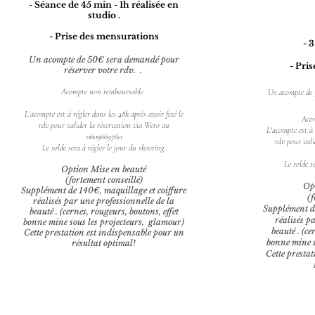
- Séance de 45 min - 1h réalisée en
studio .
- Prise des mensurations
- 
Un acompte de 50€ sera demandé pour
- Pri
réserver votre rdv. .
Acompte non remboursable .
Un acompte de 
L'acompte est à régler dans les 48h après avoir fixé le
Aco
rdv pour valider la réservation via Wero au
L'acompte est à 
0609669760
rdv pour vali
Le solde sera à régler le jour du shooting.
Le solde s
Option Mise en beauté
(fortement conseillé)
Op
Supplément de 140€, maquillage et coiffure
(f
réalisés par une professionnelle de la
Supplément de
beauté . (cernes, rougeurs, boutons, effet
réalisés p
bonne mine sous les projecteurs, glamour)
beauté . (ce
Cette prestation est indispensable pour un
bonne mine s
résultat optimal!
Cette presta