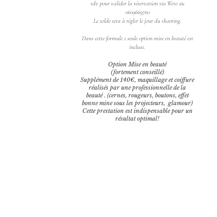
rdv pour valider la réservation
via Wero au
0609669760
Le solde sera à régler le jour du shooting.
Dans cette formule 1 seule option mise en beauté est
incluse.
Option Mise en beauté
(fortement conseillé)
Supplément de 140€, maquillage et coiffure
réalisés par une professionnelle de la
beauté . (cernes, rougeurs, boutons, effet
bonne mine sous les projecteurs, glamour)
Cette prestation est indispensable pour un
résultat optimal!