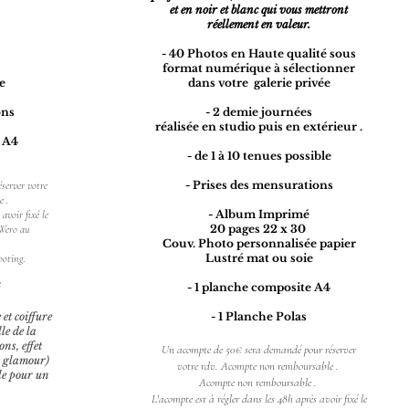
et en noir et blanc qui vous mettront
réellement en valeur.
- 40 Photos
en Haute qualité sous
format numérique à sélectionner
le
dans votre galerie privée
ons
- 2 demie journées​
réalisée en studio puis en extérieur .
 A4
- de 1 à 10 tenues possible
- Prises des mensurations
server votre
e .
- Album Imprimé
avoir fixé le
20 pages 22 x 30
Wero au
Couv. Photo personnalisée papier
Lustré mat ou soie
ooting.
- 1 planche composite A4
et coiffure
- 1 Planche Polas
le de la
ons, effet
Un acompte de 50€ sera demandé pour réserver
, glamour)
votre rdv. Acompte non remboursable .
le pour un
Acompte non remboursable .
L'acompte est à régler dans les 48h après avoir fixé le