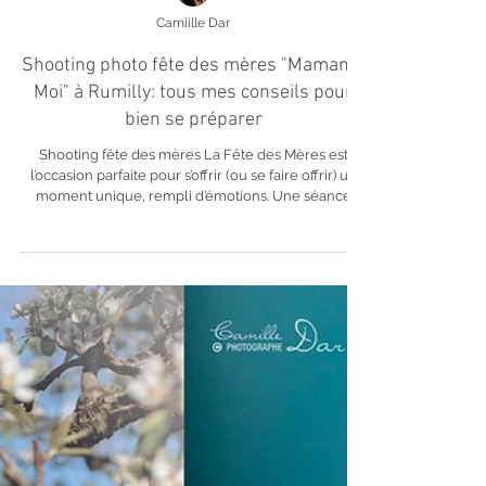
Camiille Dar
Shooting photo fête des mères "Maman &
Moi" à Rumilly: tous mes conseils pour
bien se préparer
Shooting fête des mères La Fête des Mères est
l’occasion parfaite pour s’offrir (ou se faire offrir) un
moment unique, rempli d’émotions. Une séance
photo maman et enfant , c’est bien plus qu’un simple
shooting… c’est un souvenir précieux qui traverse les
années. Que vous choisissiez une séance photo en
studio à Rumilly ou une séance photo en extérieur
en Haute-Savoie , voici tous mes conseils pour vivre
une expérience douce, naturelle et réussie 📸 🤍 1.
Choisir le bon st