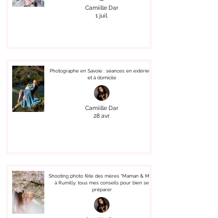
Camiille Dar
1 juil.
Photographe en Savoie : séances en extérieur
et à domicile
Camiille Dar
28 avr.
Shooting photo fête des mères "Maman & Moi"
à Rumilly: tous mes conseils pour bien se
préparer