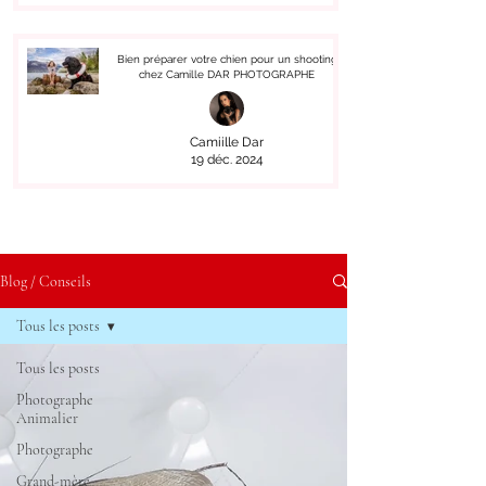
Bien préparer votre chien pour un shooting
chez Camille DAR PHOTOGRAPHE
Camiille Dar
19 déc. 2024
Blog / Conseils
Tous les posts
Tous les posts
Photographe
Animalier
Photographe
Grand-mère