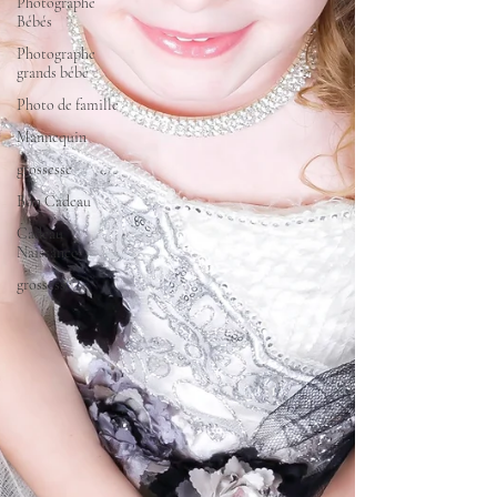
Photographe
Bébés
Photographe
grands bébé
Photo de famille
Mannequin
grossesse
Bon Cadeau
Cadeau
Naissance
grossesse