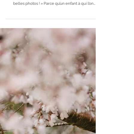
Évitez les fameux : « Il faudra être sage ! » « Tu
devras sourire à la dame ! » « Attention, je veux de
belles photos ! » Parce qu’un enfant à qui l’on
demande absolument de sourire nous offre
généralement… son plus magnifique sourire crispé.
😬😂 Vous pouvez simplement lui expliquer qu’il va
rencontrer une photographe, jouer, danser, rigoler
et que nous allons faire des photos ensemble. Mon
travail consiste ensuite à créer une connexion avec
lui et à m’adapter à sa personna