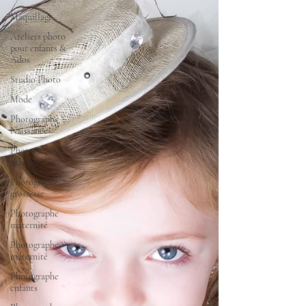
Maquillage
Ateliers photo
pour enfants &
Ados
Studio Photo
Mode
Photographe
Naissance
Photographie de
mariage
Photographe
grossesse
Photographe
maternité
Photographe
maternité
Photographe
enfants