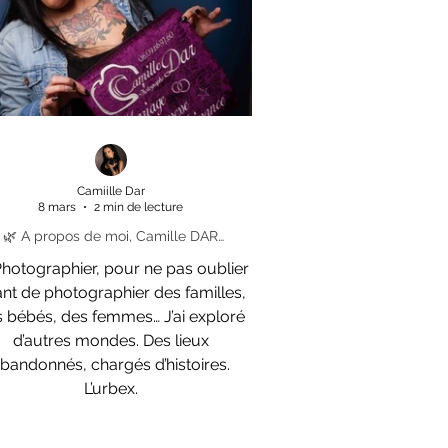
uce, naturelle et réussie 📸 🤍 1.
Choisir le bon st
Camiille Dar
8 mars
2 min de lecture
🌿 A propos de moi, Camille DAR
PHOTOGRAPHE
Photographier, pour ne pas oublier
nt de photographier des familles,
 bébés, des femmes… J’ai exploré
d’autres mondes. Des lieux
bandonnés, chargés d’histoires.
L’urbex.