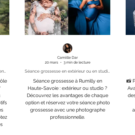
 à sa
do
Camiille Dar
20 mars
3 min de lecture
en
Séance grossesse en extérieur ou en studio
irs
Haute-Savoie que choisir ?
rôle
Séance grossesse à Rumilly en
📸 
e
Haute-Savoie : extérieur ou studio ?
Ava
u
Découvrez les avantages de chaque
des
option et réservez votre séance photo
grossesse avec une photographe
a
ptez
professionnelle.
es