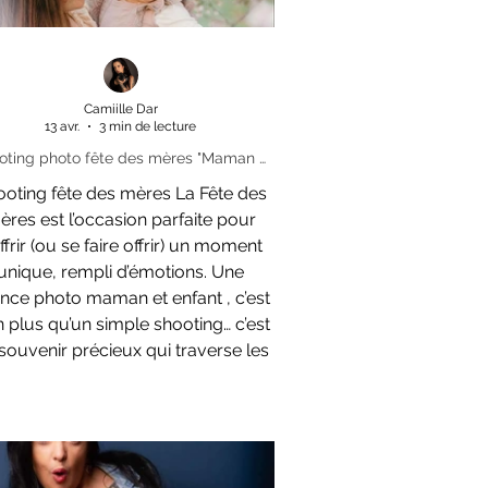
Camiille Dar
13 avr.
3 min de lecture
oting photo fête des mères "Maman &
 à Rumilly: tous mes conseils pour bien
oting fête des mères La Fête des
se préparer
 l’occasion parfaite pour
offrir (ou se faire offrir) un moment
unique, rempli d’émotions. Une
nce photo maman et enfant , c’est
n plus qu’un simple shooting… c’est
souvenir précieux qui traverse les
nnées. Que vous choisissiez une
nce photo en studio à Rumilly ou
ne séance photo en extérieur en
Haute-Savoie , voici tous mes
nseils pour vivre une expérience