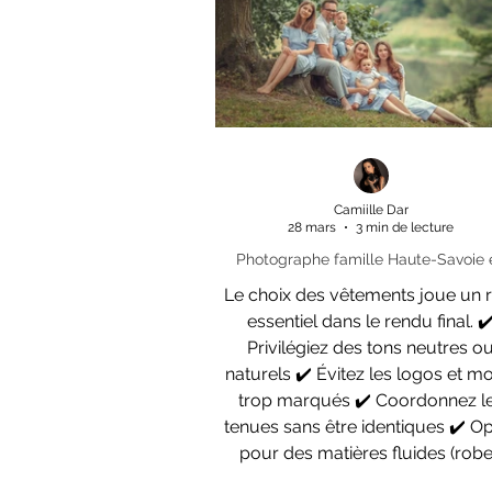
connexion avec lui et à m’adapter
personna
Camiille Dar
28 mars
3 min de lecture
Photographe famille Haute-Savoie 
extérieur : conseils pour des souven
Le choix des vêtements joue un 
naturels et réussis en Haute-Savoi
essentiel dans le rendu final. ✔️
Privilégiez des tons neutres o
naturels ✔️ Évitez les logos et motifs
trop marqués ✔️ Coordonnez les
tenues sans être identiques ✔️ O
pour des matières fluides (rob
longues, lin, coton…)