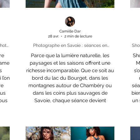
Camiille Dar
28 avr.
2 min de lecture
hoto
Photographe en Savoie : séances en
Sho
a
extérieur et à domicile
Moi"
re
Parce que la lumière naturelle, les
Sho
 dame
paysages et les saisons offrent une
Mères est
richesse incomparable. Que ce soit au
s’
 l’on
bord du lac du Bourget, dans les
re
montagnes autour de Chambéry ou
séa
lus
dans les coins plus sauvages de
bie
Vous
Savoie, chaque séance devient
un 
u’il
unique.
a
ouer,
séa
faire
u
il
co