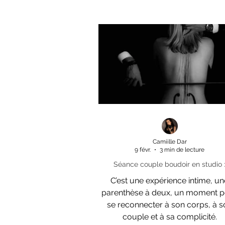
Camiille Dar
9 févr.
3 min de lecture
Séance couple boudoir en studio 
comment bien se préparer et vivr
C’est une expérience intime, un
pleinement l’expérience
parenthèse à deux, un moment 
se reconnecter à son corps, à s
couple et à sa complicité.