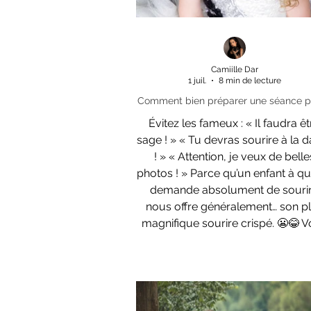
Camiille Dar
1 juil.
8 min de lecture
Comment bien préparer une séance p
enfant ? Tous mes conseils pour l
Évitez les fameux : « Il faudra êt
Collection Children
sage ! » « Tu devras sourire à la
! » « Attention, je veux de belles
photos ! » Parce qu’un enfant à qui
demande absolument de souri
nous offre généralement… son p
magnifique sourire crispé. 😬😂 
pouvez simplement lui expliquer q
va rencontrer une photographe, j
danser, rigoler et que nous allons 
des photos ensemble. Mon trava
consiste ensuite à créer une