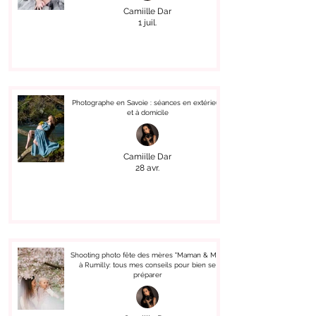
Camiille Dar
1 juil.
Photographe en Savoie : séances en extérieur
et à domicile
Camiille Dar
28 avr.
Shooting photo fête des mères "Maman & Moi"
à Rumilly: tous mes conseils pour bien se
préparer