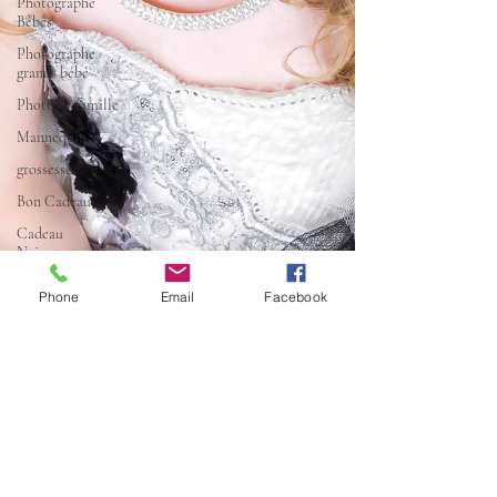
Photographe
Bébés
Photographe
grands bébé
Photo de famille
Mannequin
grossesse
Bon Cadeau
Cadeau
Naissance
grossesse
Phone
Email
Facebook