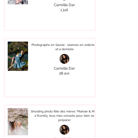
Camiille Dar
1 juil.
Photographe en Savoie : séances en extérieur
et à domicile
Camiille Dar
28 avr.
Shooting photo fête des mères "Maman & Moi"
à Rumilly: tous mes conseils pour bien se
préparer