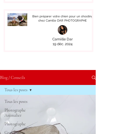
Bien préparer votre chien pour un shooting
chez Camille DAR PHOTOGRAPHE
Camiille Dar
19 déc. 2024
Blog / Conseils
Tous les posts
Tous les posts
Photographe
Animalier
Photographe
Grand-mère