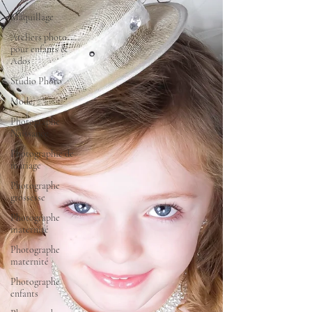
Maquillage
Ateliers photo
pour enfants &
Ados
Studio Photo
Mode
Photographe
Naissance
Photographie de
mariage
Photographe
grossesse
Photographe
maternité
Photographe
maternité
Photographe
enfants