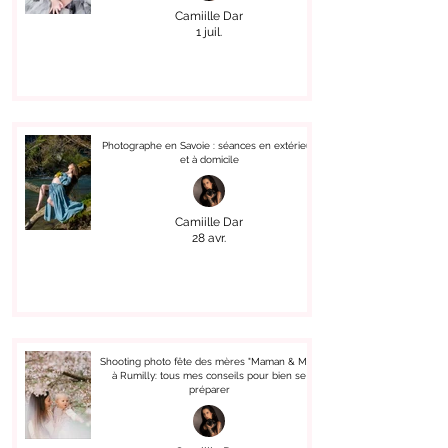
Camiille Dar
1 juil.
Photographe en Savoie : séances en extérieur
et à domicile
Camiille Dar
28 avr.
Shooting photo fête des mères "Maman & Moi"
à Rumilly: tous mes conseils pour bien se
préparer