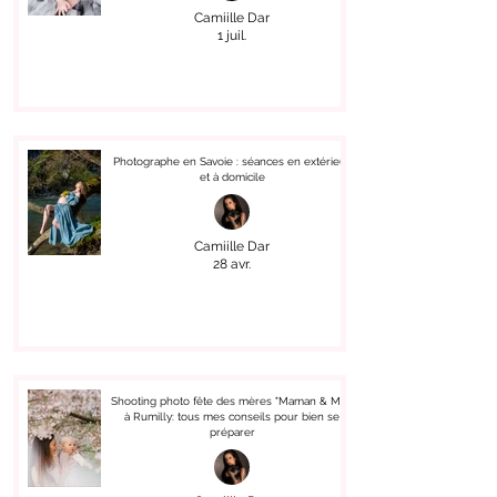
Camiille Dar
1 juil.
Photographe en Savoie : séances en extérieur
et à domicile
Camiille Dar
28 avr.
Shooting photo fête des mères "Maman & Moi"
à Rumilly: tous mes conseils pour bien se
préparer