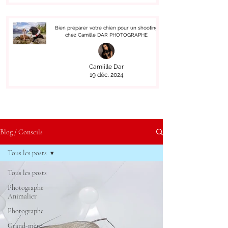
Bien préparer votre chien pour un shooting
chez Camille DAR PHOTOGRAPHE
Camiille Dar
19 déc. 2024
Blog / Conseils
Tous les posts
Tous les posts
Photographe
Animalier
Photographe
Grand-mère