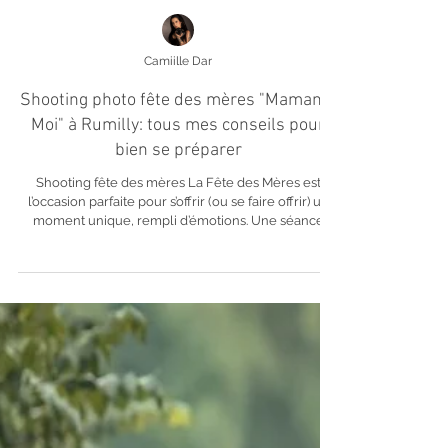
Camiille Dar
Shooting photo fête des mères "Maman &
Moi" à Rumilly: tous mes conseils pour
bien se préparer
Shooting fête des mères La Fête des Mères est
l’occasion parfaite pour s’offrir (ou se faire offrir) un
moment unique, rempli d’émotions. Une séance
photo maman et enfant , c’est bien plus qu’un simple
shooting… c’est un souvenir précieux qui traverse les
années. Que vous choisissiez une séance photo en
studio à Rumilly ou une séance photo en extérieur
en Haute-Savoie , voici tous mes conseils pour vivre
une expérience douce, naturelle et réussie 📸 🤍 1.