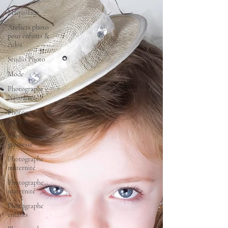
Maquillage
Ateliers photo
pour enfants &
Ados
Studio Photo
Mode
Photographe
Naissance
Photographie de
mariage
Photographe
grossesse
Photographe
maternité
Photographe
maternité
Photographe
enfants