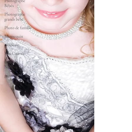
Photographe
Bébés
Photographe
grands bébé
Photo de famille
Mannequin
grossesse
Bon Cadeau
Cadeau
Naissance
grossesse