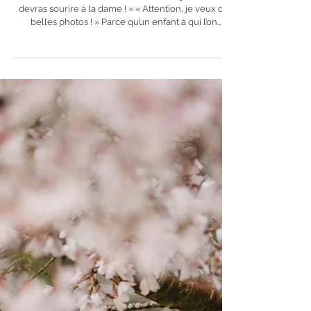
Collection Children
Évitez les fameux : « Il faudra être sage ! » « Tu
devras sourire à la dame ! » « Attention, je veux de
belles photos ! » Parce qu’un enfant à qui l’on
demande absolument de sourire nous offre
généralement… son plus magnifique sourire crispé.
😬😂 Vous pouvez simplement lui expliquer qu’il va
rencontrer une photographe, jouer, danser, rigoler
et que nous allons faire des photos ensemble. Mon
travail consiste ensuite à créer une connexion avec
lui et à m’adapter à sa personna