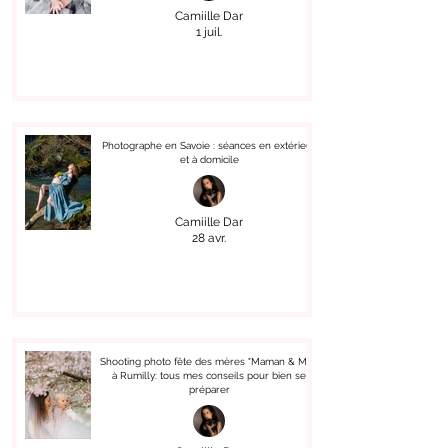
Camiille Dar
1 juil.
Photographe en Savoie : séances en extérieur
et à domicile
Camiille Dar
28 avr.
Shooting photo fête des mères "Maman & Moi"
à Rumilly: tous mes conseils pour bien se
préparer