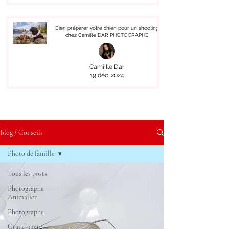
Bien préparer votre chien pour un shooting
chez Camille DAR PHOTOGRAPHE
Camiille Dar
19 déc. 2024
Blog / Conseils
Photo de famille
Tous les posts
Photographe
Animalier
Photographe
Grand-mère