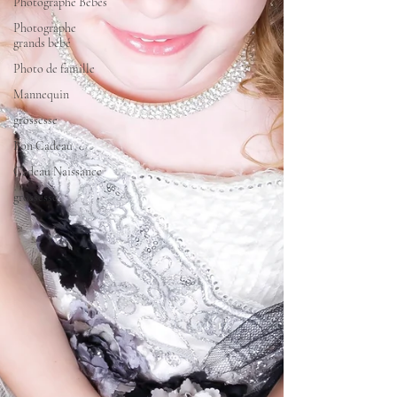
Photographe Bébés
Photographe
grands bébé
Photo de famille
Mannequin
grossesse
Bon Cadeau
Cadeau Naissance
grossesse