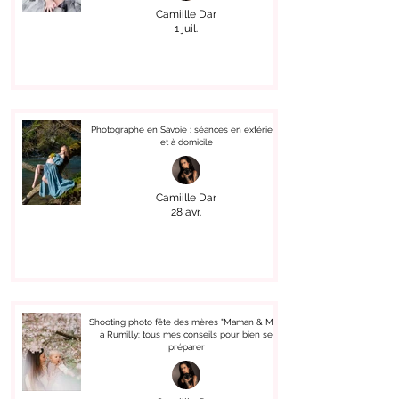
Camiille Dar
1 juil.
Photographe en Savoie : séances en extérieur
et à domicile
Camiille Dar
28 avr.
Shooting photo fête des mères "Maman & Moi"
à Rumilly: tous mes conseils pour bien se
préparer