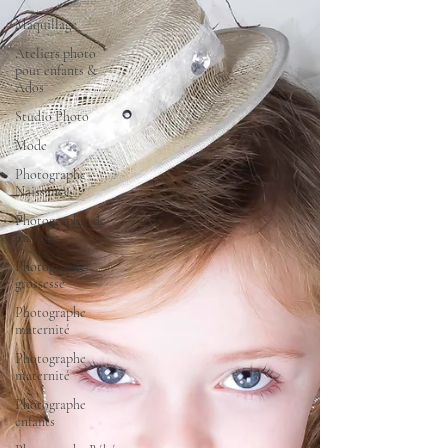
Maquillage
Ateliers photo
pour enfants &
Ados
Studio Photo
Mode
Photographe
Naissance
Photographie de
mariage
Photographe
grossesse
Photographe
maternité
Photographe
maternité
Photographe
enfants