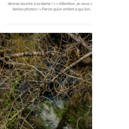
Collection Children
Évitez les fameux : « Il faudra être sage ! » « Tu
devras sourire à la dame ! » « Attention, je veux de
belles photos ! » Parce qu’un enfant à qui l’on
demande absolument de sourire nous offre
généralement… son plus magnifique sourire crispé.
😬😂 Vous pouvez simplement lui expliquer qu’il va
rencontrer une photographe, jouer, danser, rigoler
et que nous allons faire des photos ensemble. Mon
travail consiste ensuite à créer une connexion avec
lui et à m’adapter à sa personna