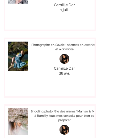
Camiille Dar
1 juil.
Photographe en Savoie : séances en extérieur
et à domicile
Camiille Dar
28 avr.
Shooting photo fête des mères "Maman & Moi"
à Rumilly: tous mes conseils pour bien se
préparer