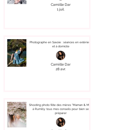
Camiille Dar
1 juil.
Photographe en Savoie : séances en extérieur
et à domicile
Camiille Dar
28 avr.
Shooting photo fête des mères "Maman & Moi"
à Rumilly: tous mes conseils pour bien se
préparer