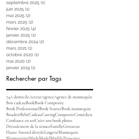
septembre 2025
(1)
1 post
juin 2025
(1)
1 post
mai 2025
(2)
2 posts
mars 2025
(2)
2 posts
février 2025
(4)
4 posts
janvier 2025
(1)
1 post
décembre 2024
(2)
2 posts
mars 2021
(1)
1 post
octobre 2020
(1)
1 post
mai 2020
(2)
2 posts
janvier 2019
(1)
1 post
Rechercher par Tags
74
A domicile
Acteur
Agence
Agence de mannequin
Bon cadeau
Book
Book Composite
Book Professionnel
Book Starter
Book mannequin
Boudoir
Bébé
Cadeau
Casting
Composite
Comédien
Confiance en soi
Créer son book photo
Déroulement de la séance
Famille
Grossesse
Haute-Savoie
Lifestyle
Lingerie
Mannequin
Mannequinat
Mode
Model
Modèle
Naissance