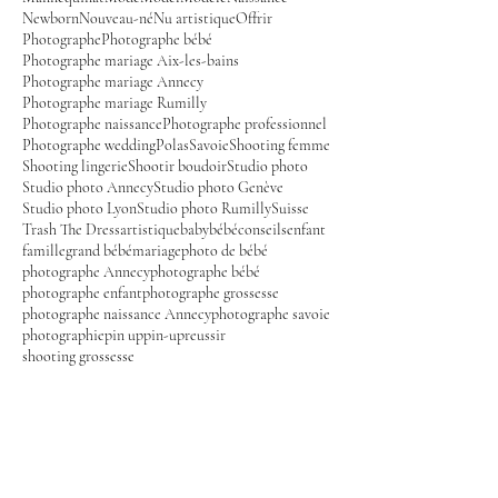
Newborn
Nouveau-né
Nu artistique
Offrir
Photographe
Photographe bébé
Photographe mariage Aix-les-bains
Photographe mariage Annecy
Photographe mariage Rumilly
Photographe naissance
Photographe professionnel
Photographe wedding
Polas
Savoie
Shooting femme
Shooting lingerie
Shootir boudoir
Studio photo
Studio photo Annecy
Studio photo Genève
Studio photo Lyon
Studio photo Rumilly
Suisse
Trash The Dress
artistique
baby
bébé
conseils
enfant
famille
grand bébé
mariage
photo de bébé
photographe Annecy
photographe bébé
photographe enfant
photographe grossesse
photographe naissance Annecy
photographe savoie
photographie
pin up
pin-up
reussir
shooting grossesse