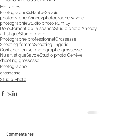
Mots-clés :
Photographe
74
Haute-Savoie
photographe Annecy
photographe savoie
photographie
Studio photo Rumilly
Déroulement de la séance
Studio photo Annecy
artistique
Studio photo
Photographe professionnel
Grossesse
Shooting femme
Shooting lingerie
Confiance en soi
photographe grossesse
Nu artistique
Savoie
Studio photo Genève
shooting grossesse
Photographe
grossesse
Studio Photo
Commentaires