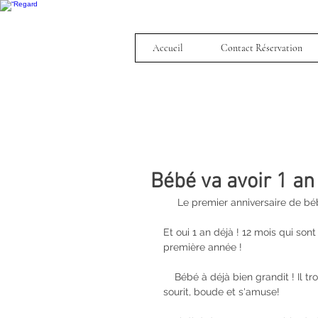
Accueil
Contact Réservation
Bébé va avoir 1 an 
     Le premier anniversaire d
Et oui 1 an déjà ! 12 mois qui so
première année !
    Bébé à déjà bien grandit ! Il trotte, marche à 4 pattes, commence à tenir debout, il rigole, 
sourit, boude et s'amuse! 