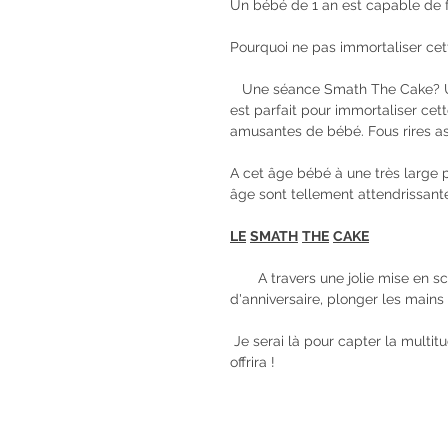
Un bébé de 1 an est capable de f
Pourquoi ne pas immortaliser ce
   Une séance Smath The Cake? Une séance Bain de lait? ou même une séance combinant les 2 
est parfait pour immortaliser cett
amusantes de bébé. Fous rires as
A cet âge bébé à une très large 
âge sont tellement attendrissant
LE
SMATH
THE
CAKE
       A travers une jolie mise en scène on va laisser bébé découvrir son premier gâteau 
d'anniversaire, plonger les mains 
 Je serai là pour capter la multitude d'expressions formidables et d'émotions que bébé nous 
offrira !