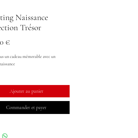
ting Naissance
ection Trésor
Prix
0 €
us un cadeau mémorable avec un
naissance
les moments précieux avec le papa et les
sœurs est possible lors de cette séance
Ajouter au panier
Commander et payer
vrez la totalité des photos en HD sous
mérique, ainsi qu'un album carré 20X20
25 fichiers à récupérer au studio.
oi prendre soin de votre bébé en le