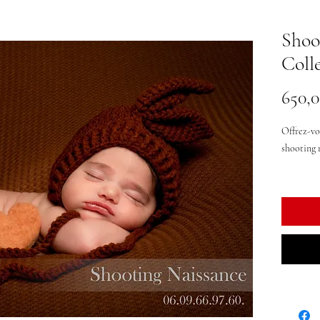
Shoo
Coll
650,0
Offrez-vo
shooting 
Capturer 
frères et 
photo.
Vous rece
format nu
contenant 
Laissez m